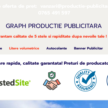
 oferta de pret:
vanzari@productie-publicita
0765 491 597
GRAPH PRODUCTIE PUBLICITARA
antam calitate de 5 stele si rapiditate dupa nevoile tale !
se
Litere volumetrice
Autocolante
Banner Publicitar
are rapida, calitate garantata! Preturi de producato