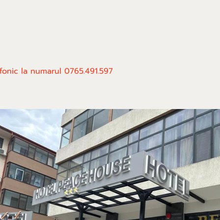
efonic la numarul 0765.491.597