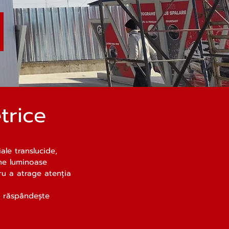
e
trice
ale translucide,
mne luminoase
tru a atrage atenția
e răspândește