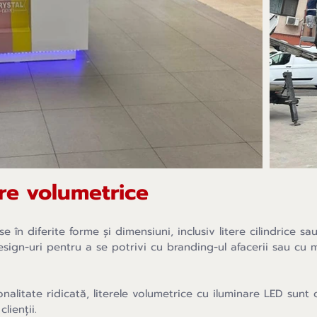
ere volumetrice
 în diferite forme și dimensiuni, inclusiv litere cilindrice sa
esign-uri pentru a se potrivi cu branding-ul afacerii sau cu m
onalitate ridicată, literele volumetrice cu iluminare LED sun
lienții.