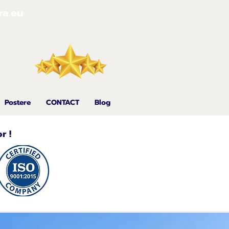
ra.eu
Postere
CONTACT
Blog
r !