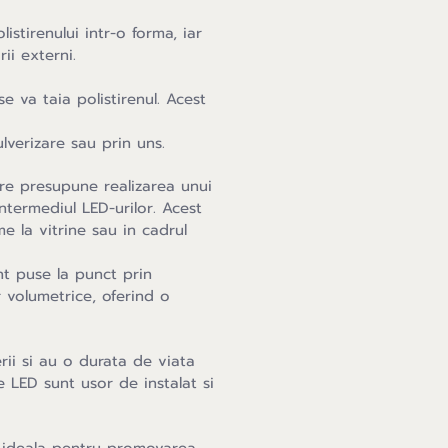
istirenului intr-o forma, iar
ii externi.
 va taia polistirenul. Acest
lverizare sau prin uns.
re presupune realizarea unui
ntermediul LED-urilor. Acest
me la vitrine sau in cadrul
nt puse la punct prin
or volumetrice, oferind o
erii si au o durata de viata
e LED sunt usor de instalat si