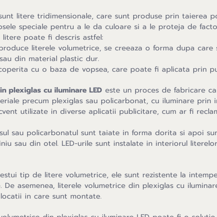
unt litere tridimensionale, care sunt produse prin taierea pol
ele speciale pentru a le da culoare si a le proteja de factor
itere poate fi descris astfel:
produce literele volumetrice, se creeaza o forma dupa care se
sau din material plastic dur.
coperita cu o baza de vopsea, care poate fi aplicata prin pu
in plexiglas cu iluminare LED
este un proces de fabricare ca
riale precum plexiglas sau policarbonat, cu iluminare prin i
vent utilizate in diverse aplicatii publicitare, cum ar fi recla
asul sau policarbonatul sunt taiate in forma dorita si apoi su
niu sau din otel. LED-urile sunt instalate in interiorul literel
estui tip de litere volumetrice, ele sunt rezistente la intemp
e. De asemenea, literele volumetrice din plexiglas cu iluminar
 locatii in care sunt montate.