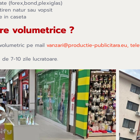
ate (forex,bond,plexiglas)
tiren natur sau vopsit
e in caseta
re volumetrice ?
volumetric pe mail
vanzari@productie-publicitara.eu
, tel
de 7-10 zile lucratoare.