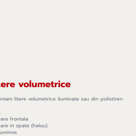
tere volumetrice
tam litere volumetrice iluminate sau din polistiren.
:
nare frontala
nare in spate (halou)
 luminos