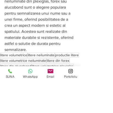
neiluminate din plexiglas, forex sau 
alucobond sunt o alegere populara 
pentru semnalizarea unui nume sau a 
unei firme, oferind posibilitatea de a 
crea un aspect modern si estetic al 
spatiului. Acestea sunt realizate din 
materiale durabile si rezistente, oferind 
astfel o solutie de durata pentru 
semnalizare.
litere volumetrice
litere neiluminate
productie litere
litere volumetrice neiluminate
litere din forex
litere din alucobond
litere volumetrice plexiglas
Litere volumetrice
SUNA
WhatsApp
Email
Portofoliu
Afișează-le pe toate
Postări recente