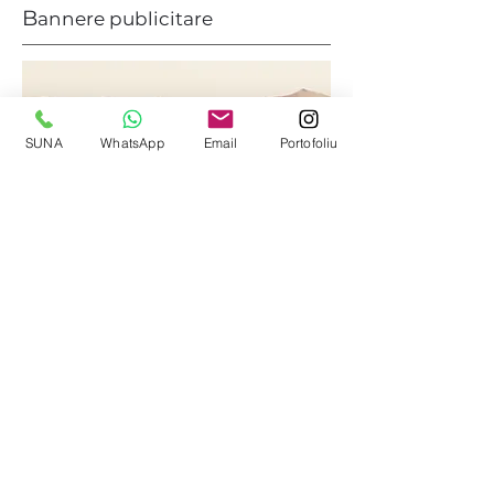
B
annere publicitare
SUNA
WhatsApp
Email
Portofoliu
Livram in toata tara!