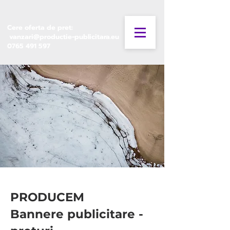
Cere oferta de pret:
vanzari@productie-publicitara.eu
0765 491 597
PRODUCEM
Bannere publicitare -