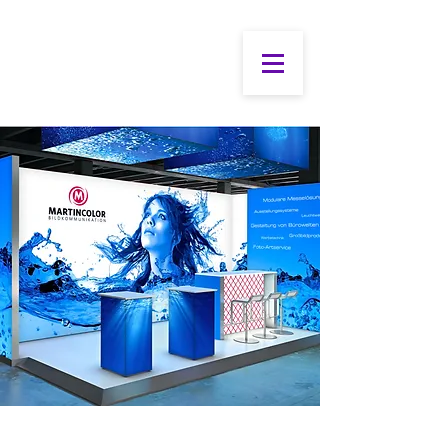
Cere oferta de pret:
vanzari@productie-publicitara.eu
0765 491 597