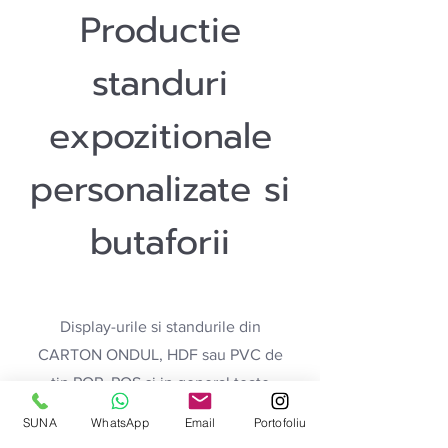
Productie
standuri
expozitionale
personalizate si
butaforii
Display-urile si standurile din
CARTON ONDUL, HDF sau PVC de
tip POP, POS si in general toate
printurile de trade marketing
SUNA
WhatsApp
Email
Portofoliu