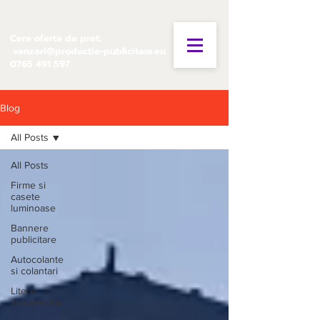
Cere oferta de pret:
vanzari@productie-publicitara.eu
0765 491 597
Blog
All Posts
All Posts
Firme si
casete
luminoase
Bannere
publicitare
Autocolante
si colantari
Litere
volumetrice