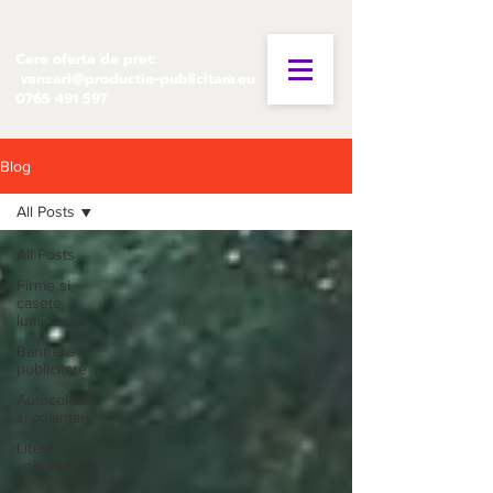
Cere oferta de pret:
vanzari@productie-publicitara.eu
0765 491 597
Blog
All Posts
All Posts
Firme si
casete
luminoase
Bannere
publicitare
Autocolante
si colantari
Litere
volumetrice